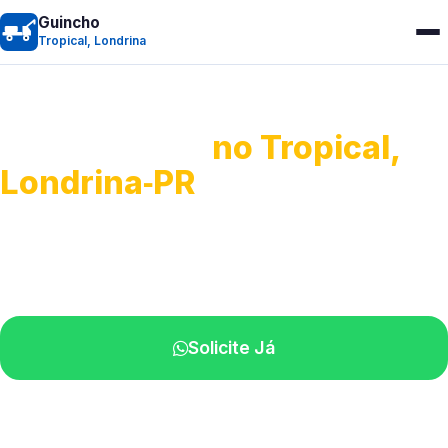
Guincho
Tropical, Londrina
Guincho 24h
no Tropical,
Londrina‑PR
Atendimento para remoção veicular.
Profissionais atuando na sua região.
Solicite Já