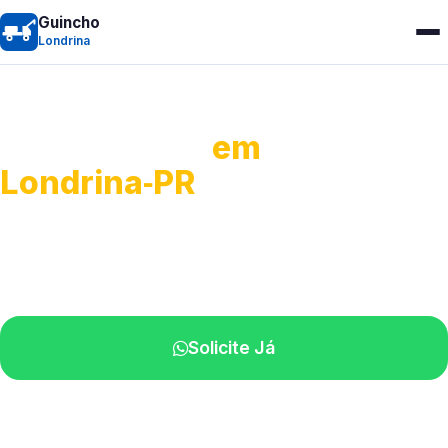
Guincho
Londrina
Guincho 24h
em
Londrina‑PR
Atendimento para remoção veicular.
Profissionais atuando na sua região.
Solicite Já