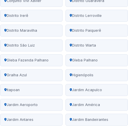
Conjunto Vivi Xavier
Distrito Guaravera
Distrito Irerê
Distrito Lerroville
Distrito Maravilha
Distrito Paiquerê
Distrito São Luiz
Distrito Warta
Gleba Fazenda Palhano
Gleba Palhano
Gralha Azul
Higienópolis
Itapoan
Jardim Acapulco
Jardim Aeroporto
Jardim América
Jardim Antares
Jardim Bandeirantes