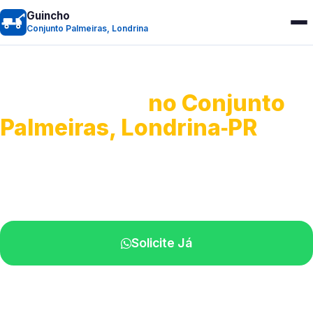
Guincho
Conjunto Palmeiras, Londrina
Guincho 24h
no Conjunto
Palmeiras, Londrina‑PR
Atendimento para remoção veicular.
Profissionais atuando na sua região.
Solicite Já