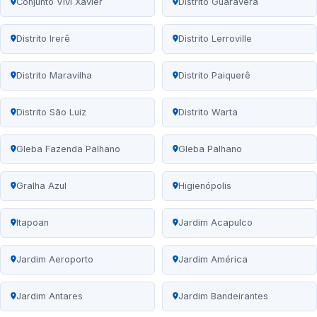
Conjunto Vivi Xavier
Distrito Guaravera
Distrito Irerê
Distrito Lerroville
Distrito Maravilha
Distrito Paiquerê
Distrito São Luiz
Distrito Warta
Gleba Fazenda Palhano
Gleba Palhano
Gralha Azul
Higienópolis
Itapoan
Jardim Acapulco
Jardim Aeroporto
Jardim América
Jardim Antares
Jardim Bandeirantes