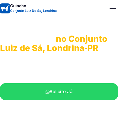
Guincho
Conjunto Luiz De Sa, Londrina
Guincho 24h
no Conjunto
Luiz de Sá, Londrina‑PR
Atendimento para remoção veicular.
Profissionais atuando na sua região.
Solicite Já