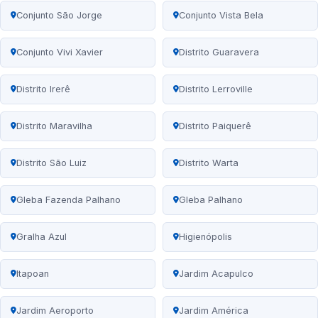
Conjunto São Jorge
Conjunto Vista Bela
Conjunto Vivi Xavier
Distrito Guaravera
Distrito Irerê
Distrito Lerroville
Distrito Maravilha
Distrito Paiquerê
Distrito São Luiz
Distrito Warta
Gleba Fazenda Palhano
Gleba Palhano
Gralha Azul
Higienópolis
Itapoan
Jardim Acapulco
Jardim Aeroporto
Jardim América