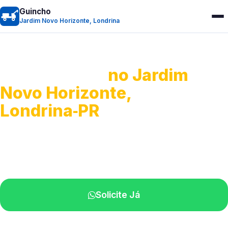
Guincho
Jardim Novo Horizonte, Londrina
Guincho 24h
no Jardim
Novo Horizonte,
Londrina‑PR
Atendimento para remoção veicular.
Profissionais atuando na sua região.
Solicite Já