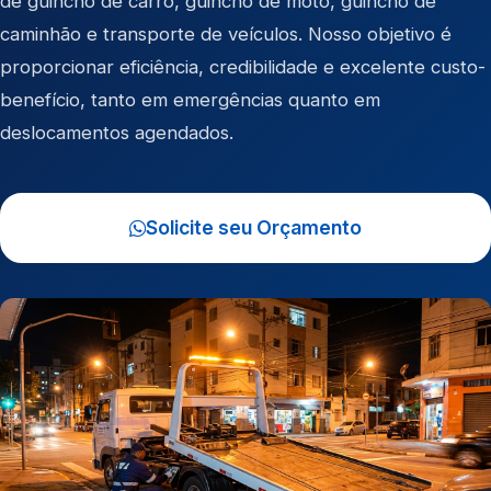
de
guincho de carro
,
guincho de moto
,
guincho de
caminhão
e
transporte de veículos
. Nosso objetivo é
proporcionar eficiência, credibilidade e excelente custo-
benefício, tanto em emergências quanto em
deslocamentos agendados.
Solicite seu Orçamento