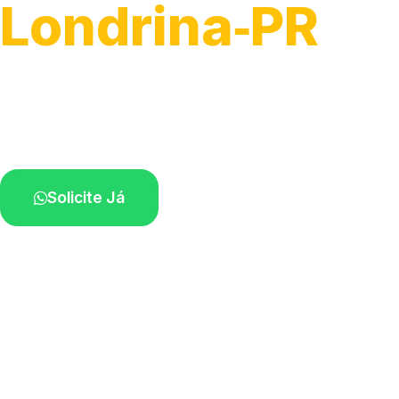
Londrina‑PR
Atendimento para remoção veicular.
Profissionais atuando na sua região.
Solicite Já