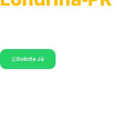
Atendimento para remoção veicular.
Profissionais atuando na sua região.
Solicite Já