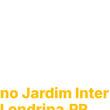
Guincho 24h
no Jardim Inter
Londrina‑PR