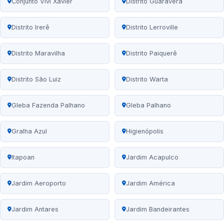
Conjunto Vivi Xavier
Distrito Guaravera
Distrito Irerê
Distrito Lerroville
Distrito Maravilha
Distrito Paiquerê
Distrito São Luiz
Distrito Warta
Gleba Fazenda Palhano
Gleba Palhano
Gralha Azul
Higienópolis
Itapoan
Jardim Acapulco
Jardim Aeroporto
Jardim América
Jardim Antares
Jardim Bandeirantes