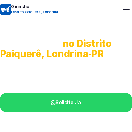
Guincho
Distrito Paiquere, Londrina
Guincho 24h
no Distrito
Paiquerê, Londrina‑PR
Atendimento para remoção veicular.
Profissionais atuando na sua região.
Solicite Já