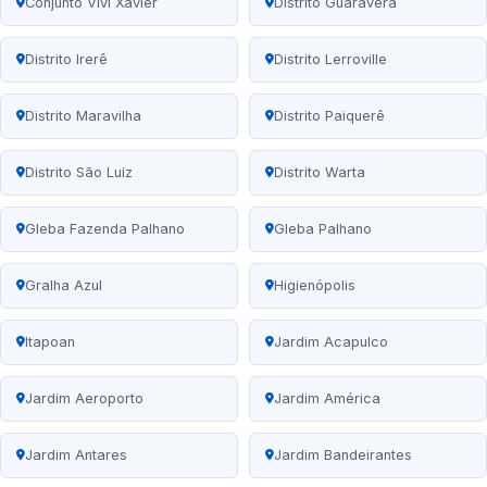
Conjunto Vivi Xavier
Distrito Guaravera
Distrito Irerê
Distrito Lerroville
Distrito Maravilha
Distrito Paiquerê
Distrito São Luiz
Distrito Warta
Gleba Fazenda Palhano
Gleba Palhano
Gralha Azul
Higienópolis
Itapoan
Jardim Acapulco
Jardim Aeroporto
Jardim América
Jardim Antares
Jardim Bandeirantes