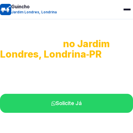
Guincho
Jardim Londres, Londrina
Guincho 24h
no Jardim
Londres, Londrina‑PR
Atendimento para remoção veicular.
Profissionais atuando na sua região.
Solicite Já