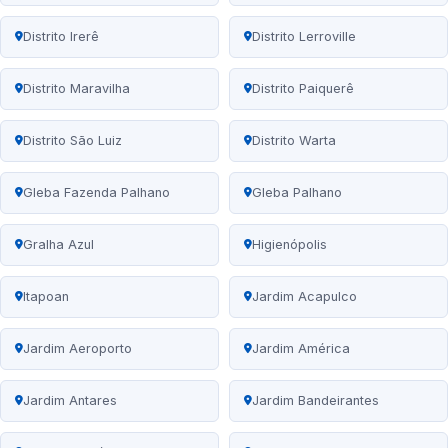
Distrito Irerê
Distrito Lerroville
Distrito Maravilha
Distrito Paiquerê
Distrito São Luiz
Distrito Warta
Gleba Fazenda Palhano
Gleba Palhano
Gralha Azul
Higienópolis
Itapoan
Jardim Acapulco
Jardim Aeroporto
Jardim América
Jardim Antares
Jardim Bandeirantes