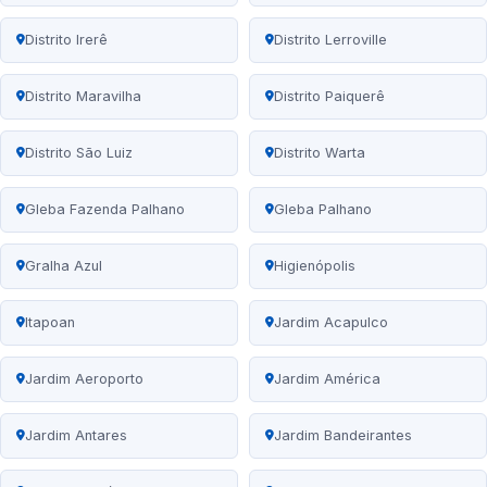
Distrito Irerê
Distrito Lerroville
Distrito Maravilha
Distrito Paiquerê
Distrito São Luiz
Distrito Warta
Gleba Fazenda Palhano
Gleba Palhano
Gralha Azul
Higienópolis
Itapoan
Jardim Acapulco
Jardim Aeroporto
Jardim América
Jardim Antares
Jardim Bandeirantes