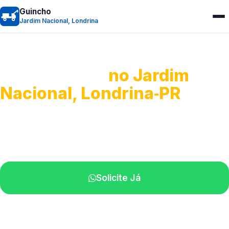
Guincho
Jardim Nacional, Londrina
Guincho 24h
no Jardim
Nacional, Londrina‑PR
Atendimento para remoção veicular.
Profissionais atuando na sua região.
Solicite Já