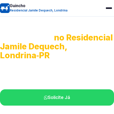
Guincho
Residencial Jamile Dequech, Londrina
Guincho 24h
no Residencial
Jamile Dequech,
Londrina‑PR
Atendimento para remoção veicular.
Profissionais atuando na sua região.
Solicite Já