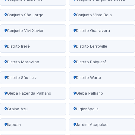
Conjunto São Jorge
Conjunto Vista Bela
Conjunto Vivi Xavier
Distrito Guaravera
Distrito Irerê
Distrito Lerroville
Distrito Maravilha
Distrito Paiquerê
Distrito São Luiz
Distrito Warta
Gleba Fazenda Palhano
Gleba Palhano
Gralha Azul
Higienópolis
Itapoan
Jardim Acapulco