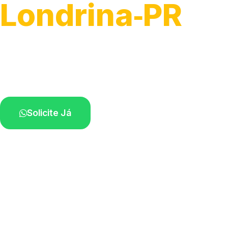
Londrina‑PR
Atendimento para remoção veicular.
Profissionais atuando na sua região.
Solicite Já