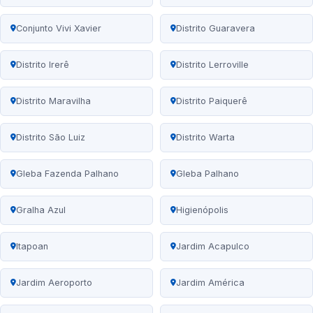
Conjunto Vivi Xavier
Distrito Guaravera
Distrito Irerê
Distrito Lerroville
Distrito Maravilha
Distrito Paiquerê
Distrito São Luiz
Distrito Warta
Gleba Fazenda Palhano
Gleba Palhano
Gralha Azul
Higienópolis
Itapoan
Jardim Acapulco
Jardim Aeroporto
Jardim América