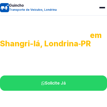
Guincho
Transporte de Veículos, Londrina
Transporte de Veículos
em
Shangri-lá, Londrina‑PR
Recolhimento de veículos em geral.
Equipe especializada na sua localidade.
Solicite Já