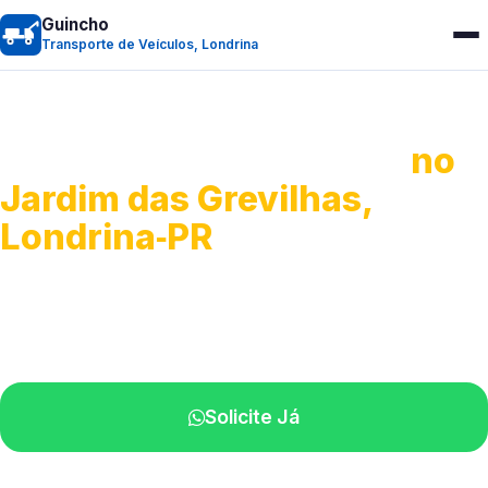
Guincho
Transporte de Veículos, Londrina
Transporte de Veículos
no
Jardim das Grevilhas,
Londrina‑PR
Recolhimento de veículos em geral.
Equipe especializada na sua localidade.
Solicite Já