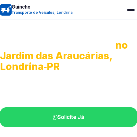
Guincho
Transporte de Veículos, Londrina
Transporte de Veículos
no
Jardim das Araucárias,
Londrina‑PR
Recolhimento de veículos em geral.
Equipe especializada na sua localidade.
Solicite Já