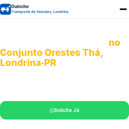
Guincho
Transporte de Veículos, Londrina
Transporte de Veículos
no
Conjunto Orestes Thá,
Londrina‑PR
Recolhimento de veículos em geral.
Equipe especializada na sua localidade.
Solicite Já