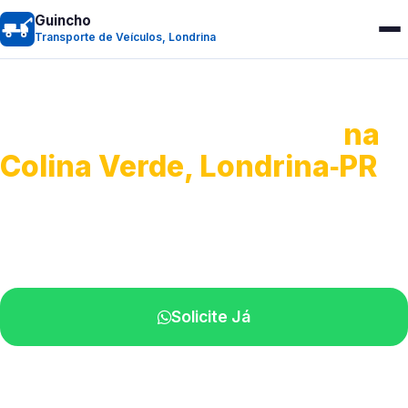
Guincho
Transporte de Veículos, Londrina
Transporte de Veículos
na
Colina Verde, Londrina‑PR
Recolhimento de veículos em geral.
Equipe especializada na sua localidade.
Solicite Já