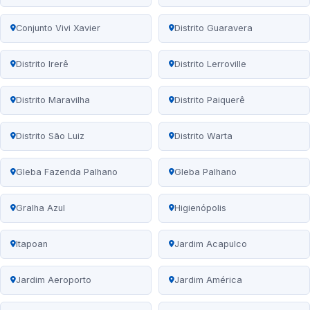
Conjunto Vivi Xavier
Distrito Guaravera
Distrito Irerê
Distrito Lerroville
Distrito Maravilha
Distrito Paiquerê
Distrito São Luiz
Distrito Warta
Gleba Fazenda Palhano
Gleba Palhano
Gralha Azul
Higienópolis
Itapoan
Jardim Acapulco
Jardim Aeroporto
Jardim América