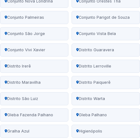
Conjunto Nova Londrina
Conjunto Orestes Thá
Conjunto Palmeiras
Conjunto Parigot de Souza
Conjunto São Jorge
Conjunto Vista Bela
Conjunto Vivi Xavier
Distrito Guaravera
Distrito Irerê
Distrito Lerroville
Distrito Maravilha
Distrito Paiquerê
Distrito São Luiz
Distrito Warta
Gleba Fazenda Palhano
Gleba Palhano
Gralha Azul
Higienópolis