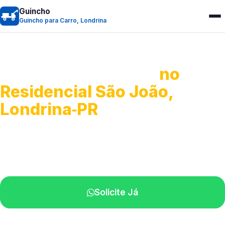
Guincho
Guincho para Carro, Londrina
Guincho para Carro
no
Residencial São João,
Londrina‑PR
Serviço ágil de transporte automotivo.
Equipe especializada perto de você.
Solicite Já