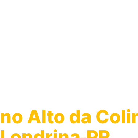
Guincho para C
no Alto da Coli
Londrina‑PR