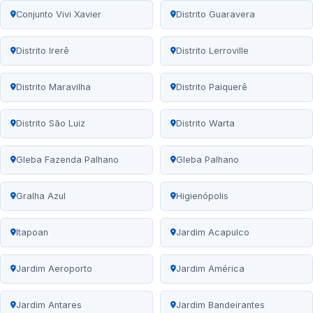
Conjunto Vivi Xavier
Distrito Guaravera
Distrito Irerê
Distrito Lerroville
Distrito Maravilha
Distrito Paiquerê
Distrito São Luiz
Distrito Warta
Gleba Fazenda Palhano
Gleba Palhano
Gralha Azul
Higienópolis
Itapoan
Jardim Acapulco
Jardim Aeroporto
Jardim América
Jardim Antares
Jardim Bandeirantes