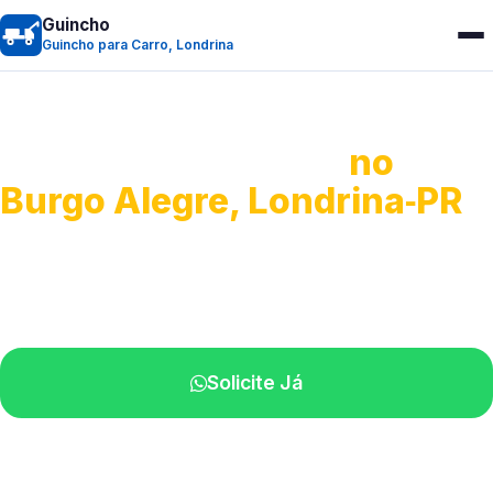
Guincho
Guincho para Carro, Londrina
Guincho para Carro
no
Burgo Alegre, Londrina‑PR
Serviço ágil de transporte automotivo.
Equipe especializada perto de você.
Solicite Já