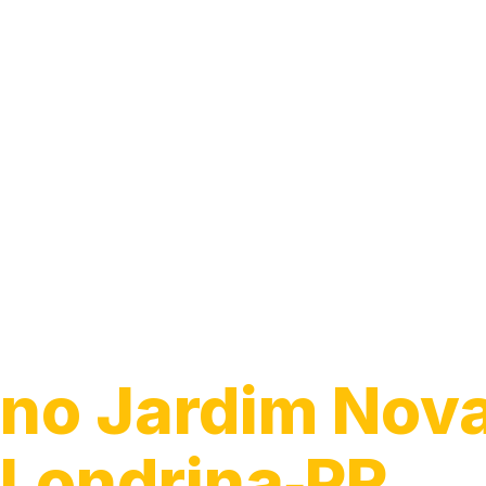
Guincho para C
no Jardim Nova 
Londrina‑PR