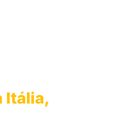
arro
Itália,