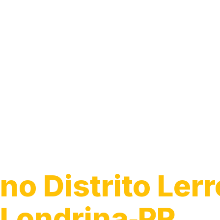
Guincho para C
no Distrito Lerr
Londrina‑PR