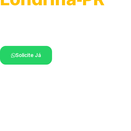
Serviço ágil de transporte automotivo.
Equipe especializada perto de você.
Solicite Já