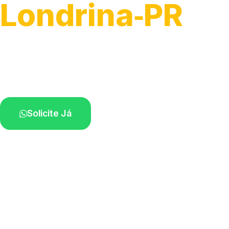
Londrina‑PR
Serviço ágil de transporte automotivo.
Equipe especializada perto de você.
Solicite Já