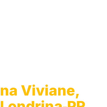
Guincho para 
na Viviane,
Londrina‑PR