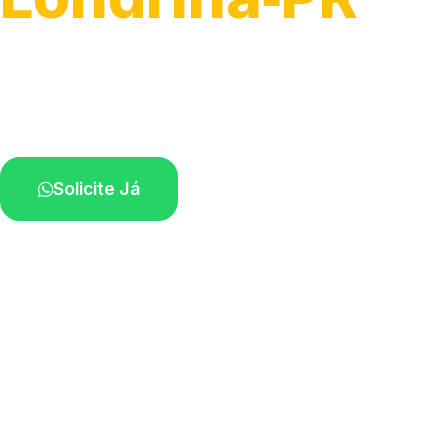
Atendimento ágil e remoção de motos.
Equipe disponível próximo a você.
Solicite Já