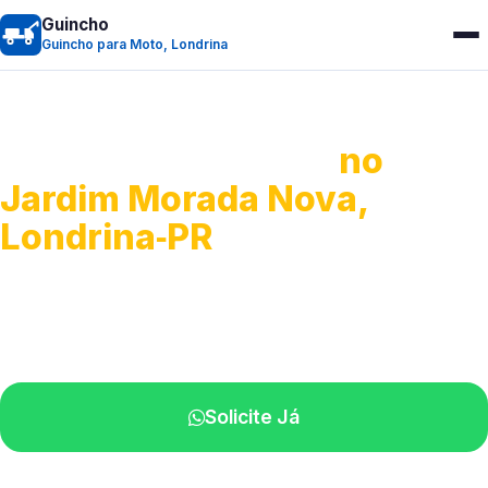
Guincho
Guincho para Moto, Londrina
Guincho para Moto
no
Jardim Morada Nova,
Londrina‑PR
Atendimento ágil e remoção de motos.
Equipe disponível próximo a você.
Solicite Já