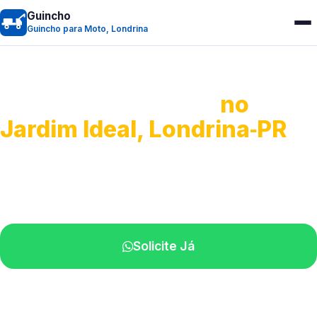
Guincho
Guincho para Moto, Londrina
Guincho para Moto
no
Jardim Ideal, Londrina‑PR
Atendimento ágil e remoção de motos.
Equipe disponível próximo a você.
Solicite Já