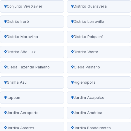
Conjunto Vivi Xavier
Distrito Guaravera
Distrito Irerê
Distrito Lerroville
Distrito Maravilha
Distrito Paiquerê
Distrito São Luiz
Distrito Warta
Gleba Fazenda Palhano
Gleba Palhano
Gralha Azul
Higienópolis
Itapoan
Jardim Acapulco
Jardim Aeroporto
Jardim América
Jardim Antares
Jardim Bandeirantes