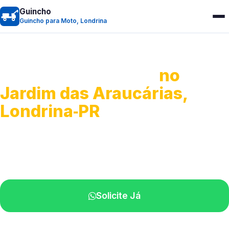
Guincho
Guincho para Moto, Londrina
Guincho para Moto
no
Jardim das Araucárias,
Londrina‑PR
Atendimento ágil e remoção de motos.
Equipe disponível próximo a você.
Solicite Já