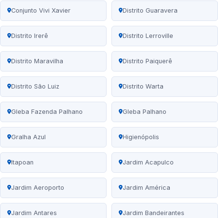
Conjunto Vivi Xavier
Distrito Guaravera
Distrito Irerê
Distrito Lerroville
Distrito Maravilha
Distrito Paiquerê
Distrito São Luiz
Distrito Warta
Gleba Fazenda Palhano
Gleba Palhano
Gralha Azul
Higienópolis
Itapoan
Jardim Acapulco
Jardim Aeroporto
Jardim América
Jardim Antares
Jardim Bandeirantes