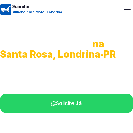
Guincho
Guincho para Moto, Londrina
Guincho para Moto
na
Santa Rosa, Londrina‑PR
Atendimento ágil e remoção de motos.
Equipe disponível próximo a você.
Solicite Já