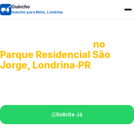
Guincho
Guincho para Moto, Londrina
Guincho para Moto
no
Parque Residencial São
Jorge, Londrina‑PR
Atendimento ágil e remoção de motos.
Equipe disponível próximo a você.
Solicite Já