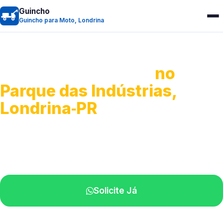
Guincho
Guincho para Moto, Londrina
Guincho para Moto
no
Parque das Indústrias,
Londrina‑PR
Atendimento ágil e remoção de motos.
Equipe disponível próximo a você.
Solicite Já