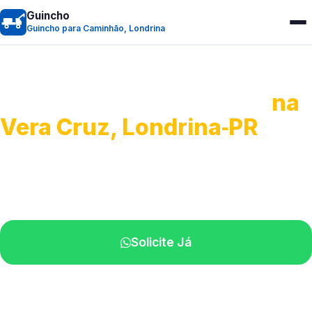
Guincho
Guincho para Caminhão, Londrina
Guincho para Caminhão
na
Vera Cruz, Londrina‑PR
Atendimento de apoio a veículos grandes.
Profissionais qualificados na sua região.
Solicite Já