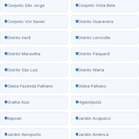
Conjunto São Jorge
Conjunto Vista Bela
Conjunto Vivi Xavier
Distrito Guaravera
Distrito Irerê
Distrito Lerroville
Distrito Maravilha
Distrito Paiquerê
Distrito São Luiz
Distrito Warta
Gleba Fazenda Palhano
Gleba Palhano
Gralha Azul
Higienópolis
Itapoan
Jardim Acapulco
Jardim Aeroporto
Jardim América