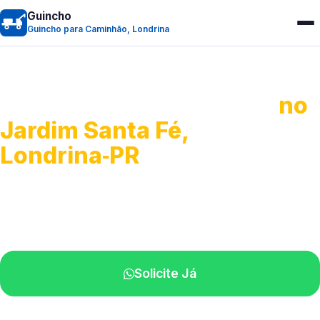
Guincho
Guincho para Caminhão, Londrina
Guincho para Caminhão
no
Jardim Santa Fé,
Londrina‑PR
Atendimento de apoio a veículos grandes.
Profissionais qualificados na sua região.
Solicite Já